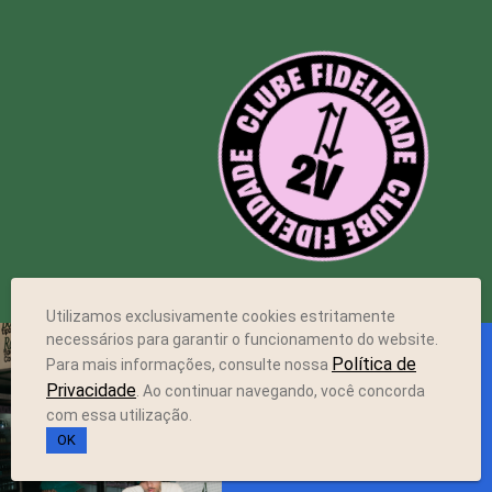
Utilizamos exclusivamente cookies estritamente
necessários para garantir o funcionamento do website.
ENDEREÇO
Política de
Para mais informações, consulte nossa
Privacidade
. Ao continuar navegando, você concorda
com essa utilização.
IPANEMA
Rua Visconde de Pirajá,
OK
251